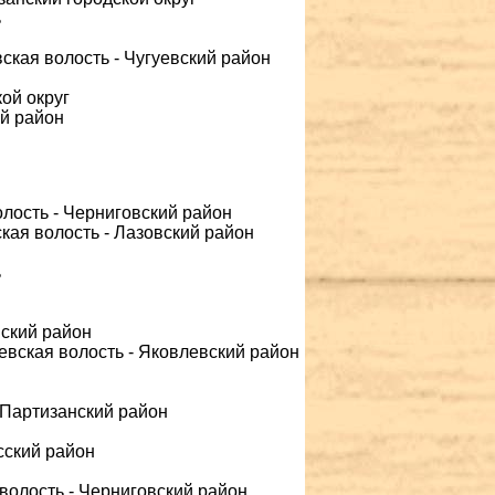
ь
ская волость - Чугуевский район
кой округ
ий район
олость - Черниговский район
кая волость - Лазовский район
ь
вский район
евская волость - Яковлевский район
 Партизанский район
сский район
 волость - Черниговский район