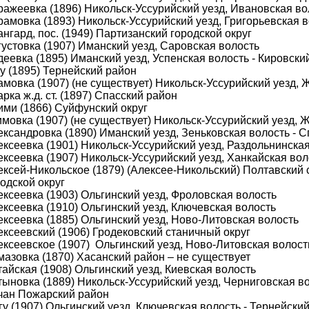
ражеевка (1896) Никольск-Уссурийский уезд, Ивановская во
рамовка (1893) Никольск-Уссурийский уезд, Григорьевская 
нгард, пос. (1949) Партизанский городской округ
устовка (1907) Иманский уезд, Саровская волость
еевка (1895) Иманский уезд, Успенская волость - Кировски
у (1895) Тернейский район
мовка (1907) (не существует) Никольск-Уссурийский уезд, 
рка ж.д. ст. (1897) Спасский район
ими (1866) Суйфунский округ
мовка (1907) (не существует) Никольск-Уссурийский уезд, 
ександровка (1890) Иманский уезд, Зеньковская волость - 
ексеевка (1901) Никольск-Уссурийский уезд, Раздольнинска
ксеевка (1907) Никольск-Уссурийский уезд, Ханкайская вол
ексей-Никольское (1879) (Алексее-Никольский) Полтавский 
одской округ
ексеевка (1903) Ольгинский уезд, Фроловская волость
ксеевка (1910) Ольгинский уезд, Ключевская волость
ексеевка (1885) Ольгинский уезд, Ново-Литовская волость
ексеевский (1906) Гродековский станичный округ
ексеевское (1907) Ольгинский уезд, Ново-Литовская волост
мазовка (1870) Хасанский район – не существует
айская (1908) Ольгинский уезд, Киевская волость
тыновка (1889) Никольск-Уссурийский уезд, Черниговская в
чан Пожарский район
у (1907) Ольгинский уезд, Ключевская волость - Тернейски