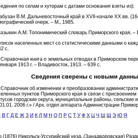
едения по селам и хуторам с датами основания взяты из):
абузан В.М. Дальневосточный край в ХVII-начале ХХ вв. (16
ографический очерк. – М., 1985.
Сазыкин А.М. Топонимический словарь Приморского края. – 
Список населенных мест со статистическими данными о кажд
42 с.
 «Справочная книга о земельных отводах в Приморском пер
 января 1913 г. – Владивосток, 1913. – 639 с.
Сведения сверены с новыми данны
 «Справочник об изменении и преобразовании администрат
селенных пунктов Приморского края в связи с присвоение
атусов городские округа, муниципальные районы, сельские 
01.01. 2006 г.» / Арх. отдел аппарата Администрации Примор.
Б
В
Г
Д
Е
Ж
З
И
К
Л
М
Н
О
П
Р
С
Т
У
Ф
Х
Ц
Ч
Ш
Щ
Э
Ю
Я
о (1876) Никольск-Уссурийский уезд, (Занадворовская) Раз