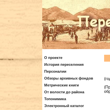
О проекте
История переселения
Персоналии
Обзоры архивных фондов
(г
Метрические книги
(П
об
От волости до района
Топонимика
Электронный каталог