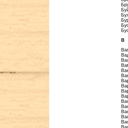
Бр
Буй
Бул
Бу
Бус
Бу
В
Ва
Ва
Вал
Ва
Ва
Ван
Вар
Вар
Ва
Ва
Ва
Вас
Ва
Вас
Ва
Вас