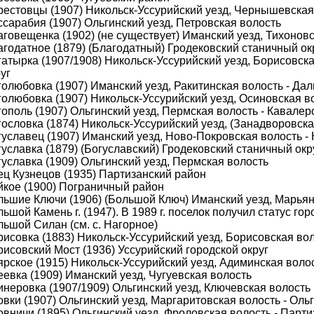
рестовцы (1907) Никольск-Уссурийский уезд, Чернышевская
ссарабия (1907) Ольгинский уезд, Петровская волость
аговещенка (1902) (не существует) Иманский уезд, Тихонов
агодатное (1879) (Благодатный) Гродековский станичный ок
атырка (1907/1908) Никольск-Уссурийский уезд, Борисовска
уг
голюбовка (1907) Иманский уезд, Ракитинская волость - Да
олюбовка (1907) Никольск-Уссурийский уезд, Осиновская во
ополь (1907) Ольгинский уезд, Пермская волость - Кавалер
гословка (1874) Никольск-Уссурийский уезд, (Занадворовск
гуславец (1907) Иманский уезд, Ново-Покровская волость -
уславка (1879) (Богуславский) Гродековский станичный окр
уславка (1909) Ольгинский уезд, Пермская волость
ец Кузнецов (1935) Партизанский район
йкое (1900) Пограничный район
льшие Ключи (1906) (Большой Ключ) Иманский уезд, Марьян
ьшой Камень г. (1947). В 1989 г. поселок получил статус гор
льшой Силан (см. с. Нагорное)
исовка (1883) Никольск-Уссурийский уезд, Борисовская вол
исовский Мост (1936) Уссурийский городской округ
ярское (1915) Никольск-Уссурийский уезд, Адиминская воло
евка (1909) Иманский уезд, Чугуевская волость
инеровка (1907/1909) Ольгинский уезд, Ключевская волость
вки (1907) Ольгинский уезд, Маргаритовская волость - Оль
вничи (1895) Ольгинский уезд, Фроловская волость - Парти