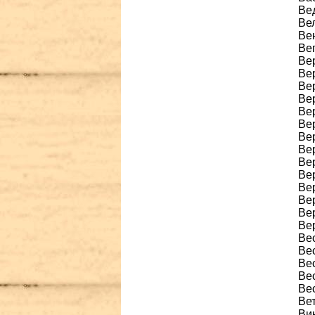
Вед
Ве
Ве
Ве
Ве
Ве
Ве
Ве
Ве
Ве
Ве
Ве
Вер
Ве
Ве
Ве
Вер
Вер
Ве
Ве
Ве
Ве
Ве
Вет
Вин