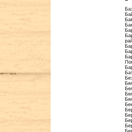
Ба
Ба
Бам
Бан
Ба
Ба
ра
Ба
Ба
Ба
По
Ба
Бат
Бе
Бе
Бел
Бе
Бе
Бен
Бер
Бе
Бе
Бе
Бе