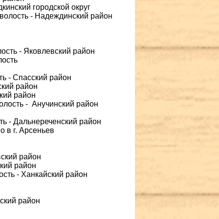
дкинский городской округ
 волость - Надеждинский район
лость - Яковлевский район
лость
ть - Спасский район
ский район
ский район
волость - Анучинский район
ть - Дальнереченский район
о в г. Арсеньев
вский район
ский район
ость - Ханкайский район
вский район