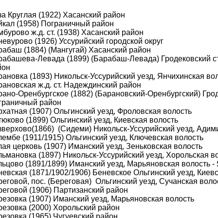
за Круглая (1922) Хасанский район
йкал (1958) Пограничный район
бурово ж.д. ст. (1938) Хасанский район
евурово (1926) Уссурийский городской округ
рабаш (1884) (Мангугай) Хасанский район
рабашева-Левада (1899) (Барабаш-Левада) Гродековский с
йон
рановка (1893) Никольск-Уссурийский уезд, Янчихинская во
рановская ж.д. ст. Надеждинский район
рано-Оренбургское (1882) (Барановский-Оренбургский) Грод
граничный район
рхатная (1907) Ольгинский уезд, Фроловская волость
юково (1899) Ольгинский уезд, Киевская волость
зверхово(1866) (Сидеми) Никольск-Уссурийский уезд, Адими
лембе (1911/1915) Ольгинский уезд, Ключевская волость
ая церковь (1907) Иманский уезд, Зеньковская волость
льмановка (1897) Никольск-Уссурийский уезд, Хорольская в
льцово (1891/1899) Иманский уезд, Марьяновская волость -
евская (1871/1902/1906) Беневское Ольгинский уезд, Киевс
еговой, пос. (Береговая) Ольгинский уезд, Сучанская воло
реговой (1906) Партизанский район
резовка (1907) Иманский уезд, Марьяновская волость
резовка (2000) Хорольский район
резовка (1965) Чугуевский район