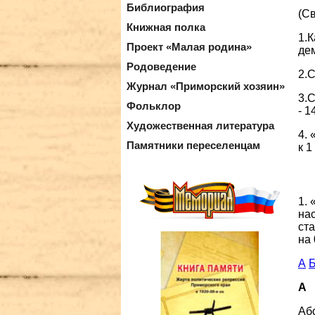
Библиография
(Св
Книжная полка
1.К
Проект «Малая родина»
дем
Родоведение
2.
Журнал «Приморский хозяин»
3.
Фольклор
- 1
Художественная литература
4.
Памятники переселенцам
к 1
1.
на
ст
на 
А
А
Аб