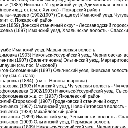
усье (1885) Никольск-Уссурийский уезд, Адиминская волост
невич ж.д. ст. (см. с Хунхуз) - Пожарский район
ыга-Фадеево (1902/1907) (Сандагоу) Иманский уезд, Чугуев
рлит с. Пожарский район
се (1859) Донской станичный округ - Лесозаводский городс
ссевка (1897) Иманский уезд, Хвалынская волость - Спасск
гумбе Иманский уезд, Марьяновская волость
димовка (1903) Никольск-Уссурийский уезд, Черниговская в
ентин (1907) (Валентиновка) Ольгинский уезд, Маргаритовс
мпауши (см. пос. Мысовой)
нгов-Соломенный (1897) Ольгинский уезд, Киевская волост
гоу (см. с. Лазо)
варовка (1884) (см. с. Нововарваровка)
паховка (1903) Иманский уезд, Чугуевская волость - Чугуе
рфоломеевка (1902/1903) Никольск-Уссурийский уезд, Сысо
рфоломеевка ж.д. ст. (1937) Яковлевский район
силий-Егоровский (1907) Гродековский станичный округ
ильевка (1907) Ольгинский уезд, Ново-Литовская волость -
сильевка (1928) Михайловский район
ильковка (1899) Иманский уезд, Зеньковская волость - Спа
сильково (1909) Ольгинский уезд, Пермская волость
сиановка (1899) Никольск-Уссурийский уезд, Черниговская