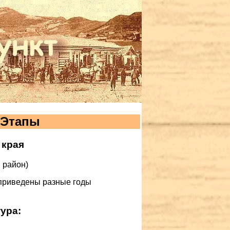
 Этапы
 края
 район)
у приведены разные годы
ура: