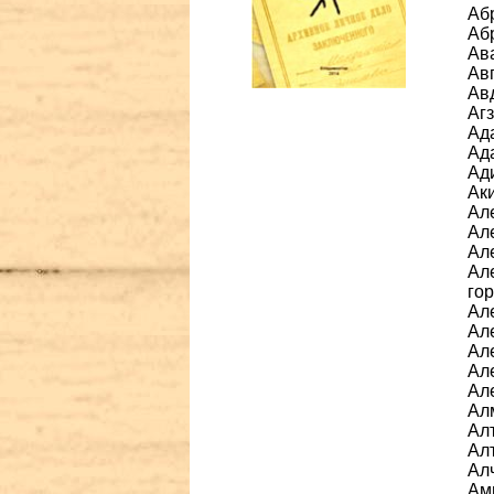
Аб
Аб
Ава
Авг
Авд
Агз
Ада
Ада
Ад
Аки
Ал
Ал
Але
Ал
гор
Ал
Але
Ал
Ал
Ал
Ал
Алт
Ал
Ал
Амг