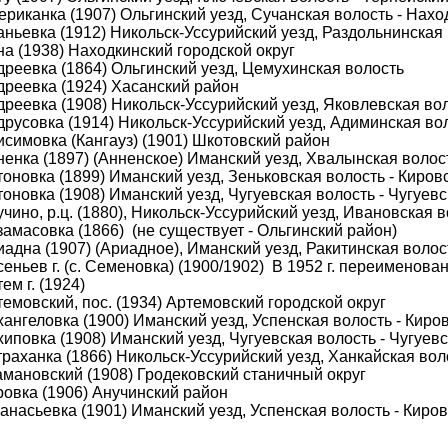
риканка (1907) Ольгинский уезд, Сучанская волость - Нахо
аньевка (1912) Никольск-Уссурийский уезд, Раздольнинская
а (1938) Находкинский городской округ
дреевка (1864) Ольгинский уезд, Цемухинская волость
дреевка (1924) Хасанский район
дреевка (1908) Никольск-Уссурийский уезд, Яковлевская во
друсовка (1914) Никольск-Уссурийский уезд, Адиминская во
исимовка (Кангауз) (1901) Шкотовский район
ненка (1897) (Анненское) Иманский уезд, Хвалынская волос
оновка (1899) Иманский уезд, Зеньковская волость - Киров
оновка (1908) Иманский уезд, Чугуевская волость - Чугуев
чино, р.ц. (1880), Никольск-Уссурийский уезд, Ивановская 
амасовка (1866) (не существует - Ольгинский район)
адна (1907) (Ариадное), Иманский уезд, Ракитинская волос
еньев г. (с. Семеновка) (1900/1902) В 1952 г. переименован
ем г. (1924)
емовский, пос. (1934) Артемовский городской округ
ангеловка (1900) Иманский уезд, Успенская волость - Киро
иповка (1908) Иманский уезд, Чугуевская волость - Чугуев
раханка (1866) Никольск-Уссурийский уезд, Ханкайская вол
амановский (1908) Гродековский станичный округ
ровка (1906) Анучинский район
анасьевка (1901) Иманский уезд, Успенская волость - Киро