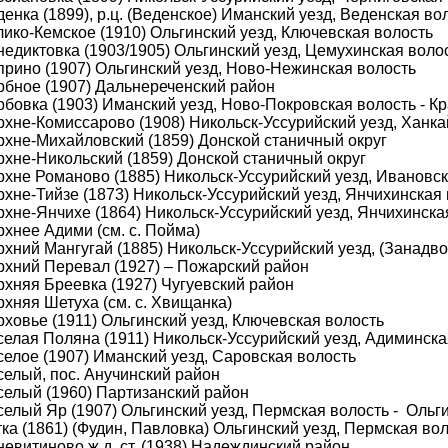
енка (1899), р.ц. (Веденское) Иманский уезд, Веденская во
лико-Кемское (1910) Ольгинский уезд, Ключевская волость
недиктовка (1903/1905) Ольгинский уезд, Цемухинская воло
прино (1907) Ольгинский уезд, Ново-Нежинская волость
рбное (1907) Дальнереченский район
рбовка (1903) Иманский уезд, Ново-Покровская волость - 
рхне-Комиссарово (1908) Никольск-Уссурийский уезд, Ханка
рхне-Михайловский (1859) Донской станичный округ
рхне-Никольский (1859) Донской станичный округ
рхне Романово (1885) Никольск-Уссурийский уезд, Ивановск
рхне-Тийзе (1873) Никольск-Уссурийский уезд, Янчихинская
рхне-Янчихе (1864) Никольск-Уссурийский уезд, Янчихинска
хнее Адими (см. с. Пойма)
рхний Мангугай (1885) Никольск-Уссурийский уезд, (Занадв
рхний Перевал (1927) – Пожарский район
рхняя Бреевка (1927) Чугуевский район
хняя Шетуха (см. с. Хвищанка)
ховье (1911) Ольгинский уезд, Ключевская волость
селая Поляна (1911) Никольск-Уссурийский уезд, Адиминска
селое (1907) Иманский уезд, Саровская волость
селый, пос. Анучинский район
селый (1960) Партизанский район
селый Яр (1907) Ольгинский уезд, Пермская волость - Ольг
ка (1861) (Фудин, Павловка) Ольгинский уезд, Пермская во
евитиново ж.д. ст. (1938) Надеждинский район