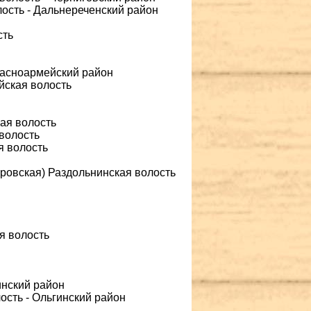
лость - Дальнереченский район
сть
Красноармейский район
йская волость
ая волость
 волость
я волость
оровская) Раздольнинская волость
я волость
инский район
лость - Ольгинский район