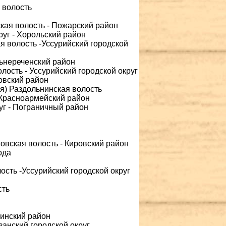
 волость
ская волость - Пожарский район
руг - Хорольский район
я волость -Уссурийский городской
льнереченский район
лость - Уссурийский городской округ
овский район
ая) Раздольнинская волость
 Красноармейский район
уг - Пограничный район
овская волость - Кировский район
ода
ость -Уссурийский городской округ
сть
гинский район
занский городской округ