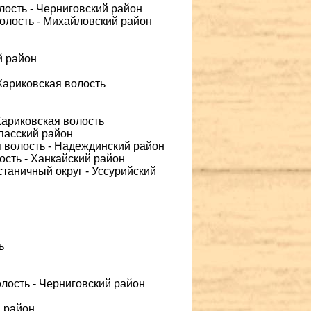
лость - Черниговский район
волость - Михайловский район
й район
Жариковская волость
Жариковская волость
Спасский район
я волость - Надеждинский район
ость - Ханкайский район
станичный округ - Уссурийский
ь
олость - Черниговский район
й район