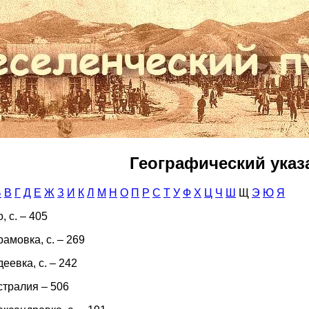
Географический указ
Б
В
Г
Д
Е
Ж
З
И
К
Л
М
Н
О
П
Р
С
Т
У
Ф
Х
Ц
Ч
Ш
Щ
Э
Ю
Я
, с. – 405
амовка, с. – 269
еевка, с. – 242
стралия – 506