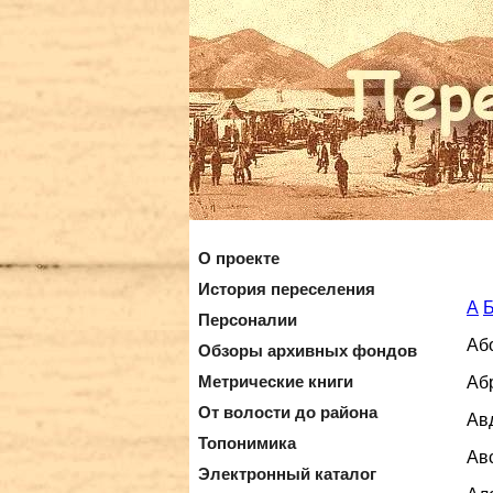
О проекте
История переселения
А
Персоналии
Або
Обзоры архивных фондов
Абр
Метрические книги
От волости до района
Авд
Топонимика
Ав
Электронный каталог