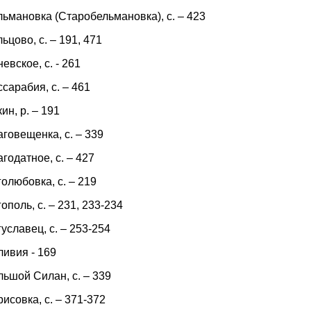
ьмановка (Старобельмановка), с. – 423
ьцово, с. – 191, 471
евское, с. - 261
сарабия, с. – 461
ин, р. – 191
говещенка, с. – 339
годатное, с. – 427
олюбовка, с. – 219
ополь, с. – 231, 233-234
уславец, с. – 253-254
ливия - 169
ьшой Силан, с. – 339
исовка, с. – 371-372