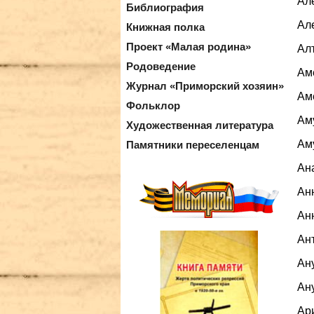
Але
Библиография
Але
Книжная полка
Проект «Малая родина»
Алт
Родоведение
Аме
Журнал «Приморский хозяин»
Аме
Фольклор
Ам
Художественная литература
Аму
Памятники переселенцам
Ана
Анн
Анн
Ант
Ану
Ану
Ари