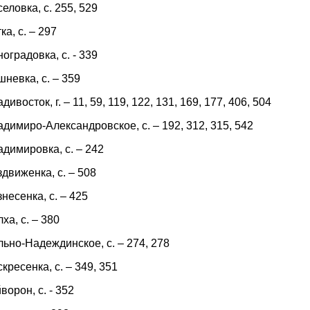
еловка, с. 255, 529
ка, с. – 297
оградовка, с. - 339
невка, с. – 359
дивосток, г. – 11, 59, 119, 122, 131, 169, 177, 406, 504
димиро-Александровское, с. – 192, 312, 315, 542
димировка, с. – 242
движенка, с. – 508
несенка, с. – 425
ха, с. – 380
ьно-Надеждинское, с. – 274, 278
кресенка, с. – 349, 351
ворон, с. - 352