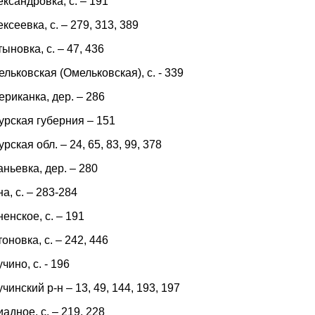
ксандровка, с. – 191
ксеевка, с. – 279, 313, 389
ыновка, с. – 47, 436
льковская (Омельковская), с. - 339
риканка, дер. – 286
урская губерния – 151
рская обл. – 24, 65, 83, 99, 378
ньевка, дер. – 280
а, с. – 283-284
енское, с. – 191
оновка, с. – 242, 446
чино, с. - 196
чинский р-н – 13, 49, 144, 193, 197
адное, с. – 219, 228