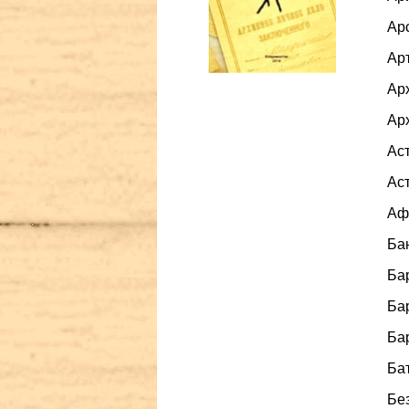
Арс
Арт
Арх
Арх
Аст
Аст
Афа
Бан
Бар
Бар
Бар
Бат
Без