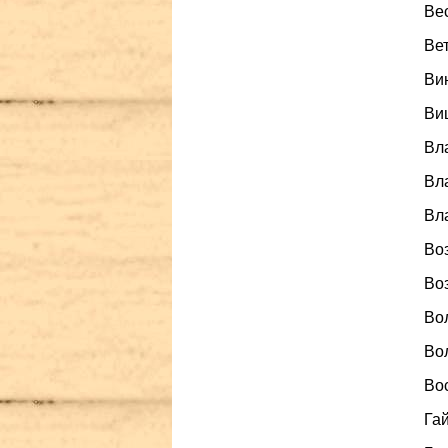
Вес
Вет
Вин
Виш
Вла
Вла
Вла
Воз
Воз
Вол
Вол
Вос
Гай