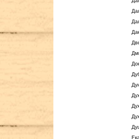
Дал
Дал
Да
Дан
Дво
Дми
Дон
Дуб
Дун
Дух
Дух
Дух
Душ
Ека