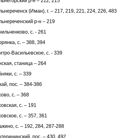
ьнегорский р-н – 212, 215
ьнереченск (Иман), г. – 217, 219, 221, 224, 226, 483
льнереченский р-н – 219
ильченково, с. - 261
рянка, с. – 388, 394
тро-Васильевское, с. - 339
ская, станица – 264
няки, с. – 339
ай, пос. – 384-386
ово, с. – 368
овская, с. – 191
овское, с. – 357, 361
кино, с. – 192, 284, 287-288
терининский, пос. – 430, 492