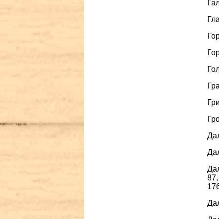
Гал
Гла
Гор
Гор
Гол
Гра
Гри
Гро
Дал
Дал
Дал
87,
176
Дал