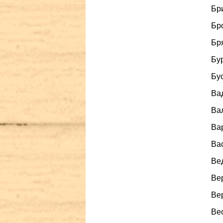
Бри
Бро
Бря
Бур
Бус
Вад
Вал
Вар
Вас
Вед
Вер
Вер
Вес