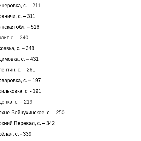
неровка, с. – 211
вничи, с. – 311
нская обл. – 516
лит, с. – 340
севка, с. – 348
имовка, с. – 431
ентин, с. – 261
варовка, с. – 197
ильковка, с. - 191
енка, с. – 219
хне-Бейцухинское, с. – 250
хний Перевал, с. – 342
ёлая, с. - 339