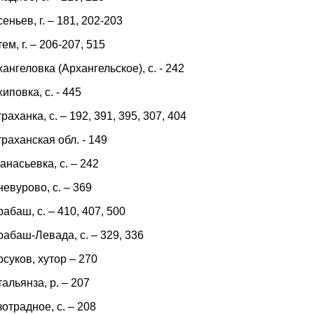
еньев, г. – 181, 202-203
ем, г. – 206-207, 515
ангеловка (Архангельское), с. - 242
иповка, с. - 445
раханка, с. – 192, 391, 395, 307, 404
раханская обл. - 149
насьевка, с. – 242
евурово, с. – 369
абаш, с. – 410, 407, 500
абаш-Левада, с. – 329, 336
суков, хутор – 270
альянза, р. – 207
отрадное, с. – 208