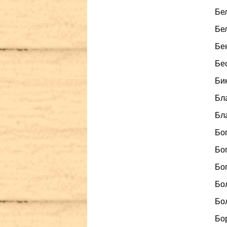
Бел
Бел
Бен
Бес
Бик
Бла
Бла
Бог
Бог
Бог
Бо
Бол
Бор